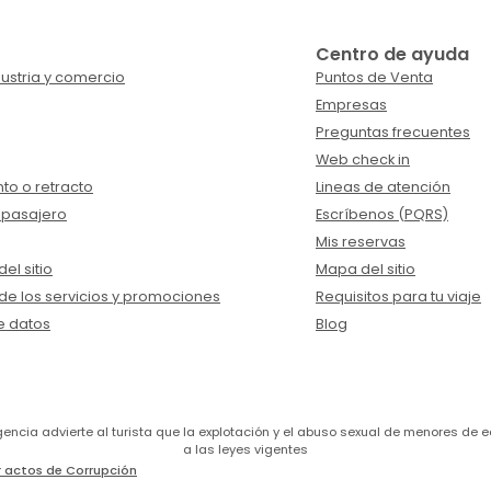
Centro de ayuda
ustria y comercio
Puntos de Venta
Empresas
Preguntas frecuentes
Web check in
to o retracto
Lineas de atención
 pasajero
Escríbenos (PQRS)
Mis reservas
el sitio
Mapa del sitio
de los servicios y promociones
Requisitos para tu viaje
e datos
Blog
a agencia advierte al turista que la explotación y el abuso sexual de menores 
a las leyes vigentes
 actos de Corrupción