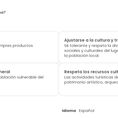
na?
Ajustarse a la cultura y t
 compres productos
Sé tolerante y respeta la di
sociales y culturales del l
la población local.
neral
Respeta los recursos cul
oblación vulnerable del
Las actividades turísticas 
patrimonio artístico, arqueo
Idioma
Español