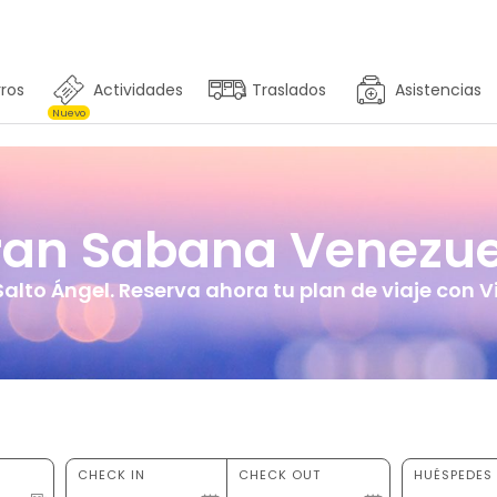
ros
Actividades
Traslados
Asistencias
Nuevo
ran Sabana Venezue
alto Ángel. Reserva ahora tu plan de viaje con Vi
CHECK IN
CHECK OUT
HUÉSPEDES 