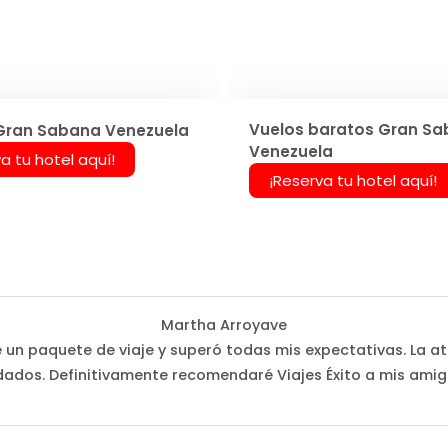
Vuelos baratos Gran S
Gran Sabana Venezuela
Venezuela
a tu hotel aquí!
¡Reserva tu hotel aquí!
Martha Arroyave
é un paquete de viaje y superó todas mis expectativas. La at
dados. Definitivamente recomendaré Viajes Éxito a mis amigo