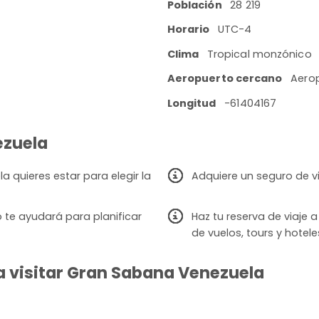
Población
28 219
Horario
UTC-4
Clima
Tropical monzónico
Aeropuerto cercano
Aerop
Longitud
-61404167
ezuela
 quieres estar para elegir la
Adquiere un seguro de v
 te ayudará para planificar
Haz tu reserva de viaje
de vuelos, tours y hotele
a visitar Gran Sabana Venezuela