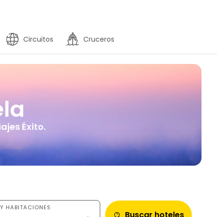
Circuitos
Cruceros
la
ajes Éxito.
Y HABITACIONES
Buscar hoteles