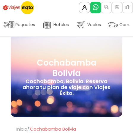
Paquetes
Hoteles
Vuelos
Carros
Cochabamba
Bolivia
Cochabamba, Bolivia. Reserva
ahora tu plan de viaje con Viajes
Éxito.
Inicio
Cochabamba Bolivia