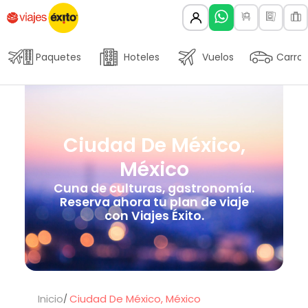
Paquetes
Hoteles
Vuelos
Carros
Ciudad De México,
México
Cuna de culturas, gastronomía.
Reserva ahora tu plan de viaje
con Viajes Éxito.
Inicio
Ciudad De México, México