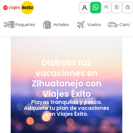
Paquetes
Hoteles
Vuelos
Carros
Disfruta tus
vacaciones en
Zihuatanejo con
Viajes Éxito
Playas tranquilas y pesca.
Adquiere tu plan de vacaciones
con Viajes Éxito.