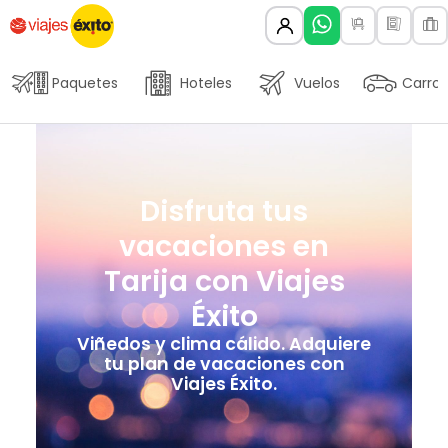
Paquetes
Hoteles
Vuelos
Carros
Disfruta tus
vacaciones en
Tarija con Viajes
Éxito
Viñedos y clima cálido. Adquiere
tu plan de vacaciones con
Viajes Éxito.