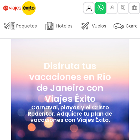
Paquetes
Hoteles
Vuelos
Carros
Disfruta tus
vacaciones en Río
de Janeiro con
Viajes Éxito
Carnaval, playas y el Cristo
Redentor. Adquiere tu plan de
vacaciones con Viajes Éxito.