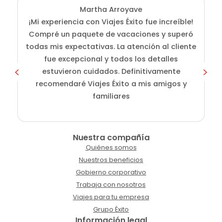
Martha Arroyave
¡Mi experiencia con Viajes Éxito fue increíble!
Compré un paquete de vacaciones y superó
i
todas mis expectativas. La atención al cliente
fue excepcional y todos los detalles
c
estuvieron cuidados. Definitivamente
o
recomendaré Viajes Éxito a mis amigos y
familiares
Nuestra compañía
Quiénes somos
Nuestros beneficios
Gobierno corporativo
Trabaja con nosotros
Viajes para tu empresa
Grupo Éxito
Información legal