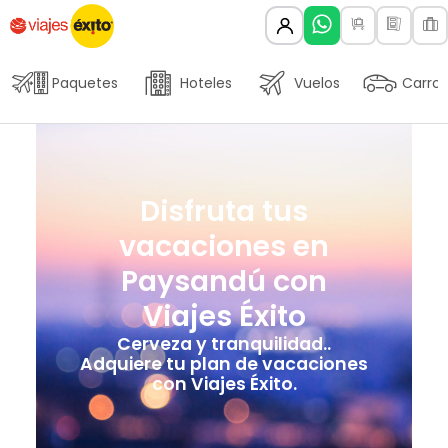
Paquetes
Hoteles
Vuelos
Carros
Disfruta tus
vacaciones en
Paysandú con
Viajes Éxito
Cerveza y tranquilidad..
Adquiere tu plan de vacaciones
con Viajes Éxito.