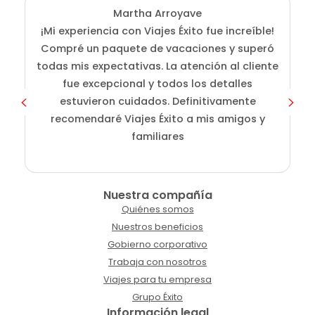
Martha Arroyave
¡Mi experiencia con Viajes Éxito fue increíble!
Compré un paquete de vacaciones y superó
i
todas mis expectativas. La atención al cliente
fue excepcional y todos los detalles
c
estuvieron cuidados. Definitivamente
o
recomendaré Viajes Éxito a mis amigos y
familiares
Nuestra compañía
Quiénes somos
Nuestros beneficios
Gobierno corporativo
Trabaja con nosotros
Viajes para tu empresa
Grupo Éxito
Información legal