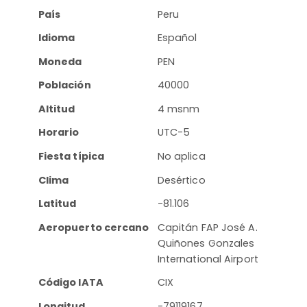
País
Peru
Idioma
Español
Moneda
PEN
Población
40000
Altitud
4 msnm
Horario
UTC-5
Fiesta típica
No aplica
Clima
Desértico
Latitud
-81.106
Aeropuerto cercano
Capitán FAP José A.
Quiñones Gonzales
International Airport
Código IATA
CIX
Longitud
-79119167