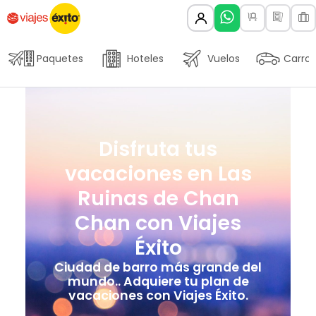
Paquetes
Hoteles
Vuelos
Carros
Disfruta tus
vacaciones en Las
Ruinas de Chan
Chan con Viajes
Éxito
Ciudad de barro más grande del
mundo.. Adquiere tu plan de
vacaciones con Viajes Éxito.