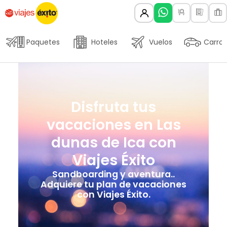
Paquetes
Hoteles
Vuelos
Carros
Disfruta tus
vacaciones en Las
dunas de Ica con
Viajes Éxito
Sandboarding y aventura..
Adquiere tu plan de vacaciones
con Viajes Éxito.