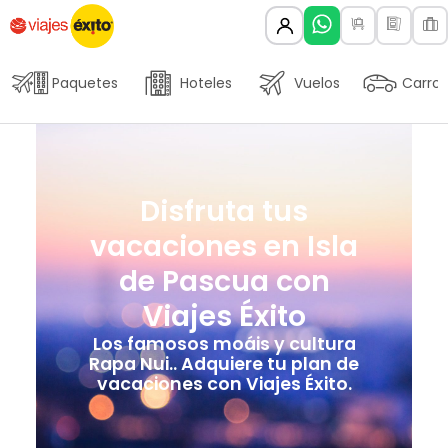
Paquetes
Hoteles
Vuelos
Carros
Disfruta tus
vacaciones en Isla
de Pascua con
Viajes Éxito
Los famosos moáis y cultura
Rapa Nui.. Adquiere tu plan de
vacaciones con Viajes Éxito.