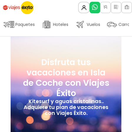
Paquetes
Hoteles
Vuelos
Carros
Disfruta tus
vacaciones en Isla
de Coche con Viajes
Éxito
Kitesurf y aguas cristalinas..
Adquiere tu plan de vacaciones
con Viajes Éxito.