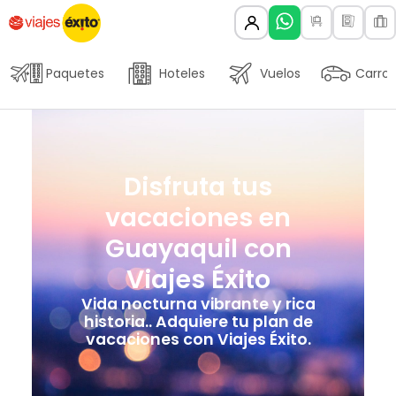
Paquetes
Hoteles
Vuelos
Carros
Disfruta tus
vacaciones en
Guayaquil con
Viajes Éxito
Vida nocturna vibrante y rica
historia.. Adquiere tu plan de
vacaciones con Viajes Éxito.