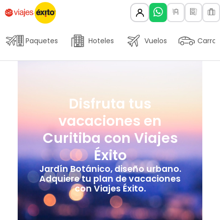
Paquetes
Hoteles
Vuelos
Carros
Disfruta tus
vacaciones en
Curitiba con Viajes
Éxito
Jardín Botánico, diseño urbano.
Adquiere tu plan de vacaciones
con Viajes Éxito.