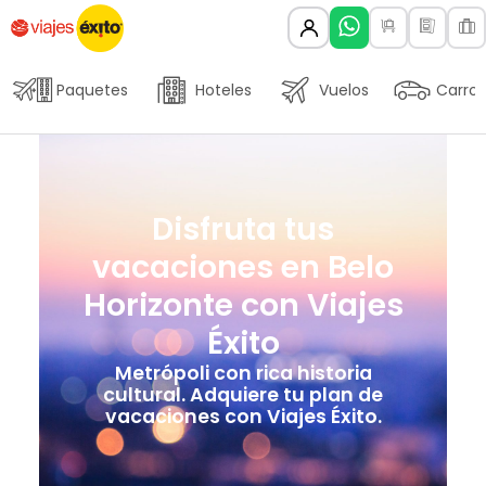
Paquetes
Hoteles
Vuelos
Carros
Disfruta tus
vacaciones en Belo
Horizonte con Viajes
Éxito
Metrópoli con rica historia
cultural. Adquiere tu plan de
vacaciones con Viajes Éxito.