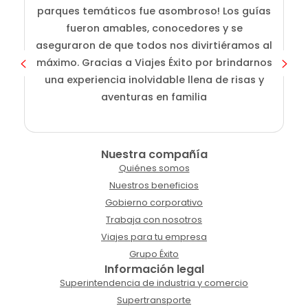
parques temáticos fue asombroso! Los guías
fueron amables, conocedores y se
e
aseguraron de que todos nos divirtiéramos al
g
máximo. Gracias a Viajes Éxito por brindarnos
una experiencia inolvidable llena de risas y
aventuras en familia
Nuestra compañía
Quiénes somos
Nuestros beneficios
Gobierno corporativo
Trabaja con nosotros
Viajes para tu empresa
Grupo Éxito
Información legal
Superintendencia de industria y comercio
Supertransporte