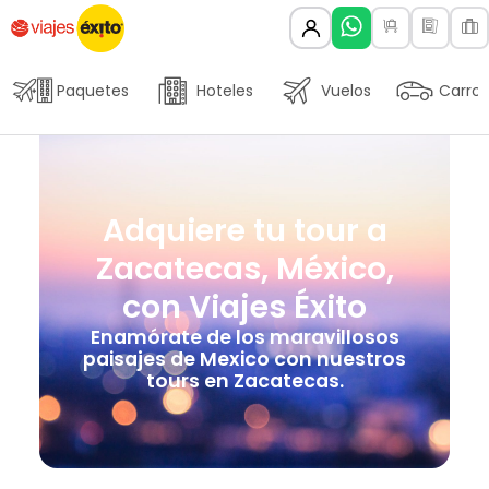
Paquetes
Hoteles
Vuelos
Carros
Adquiere tu tour a
Zacatecas, México,
con Viajes Éxito
Enamórate de los maravillosos
paisajes de Mexico con nuestros
tours en Zacatecas.