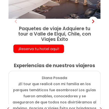
Paquetes de viaje Adquiere tu
tour a Valle de Elqui, Chile, con
Viajes Éxito
¡Reserva tu hotel aquí!
Experiencias de nuestros viajeros
Diana Posada
¡El tour que realicé con mi familia en los
E
parques temáticos fue asombroso! Los guías
fueron amables, conocedores y se
e
aseguraron de que todos nos divirtiéramos al
g
máximo. Gracias a Viajes Éxito por brindarnos