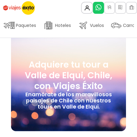
Paquetes
Hoteles
Vuelos
Carros
Adquiere tu tour a
Valle de Elqui, Chile,
con Viajes Éxito
Enamórate de los maravillosos
paisajes de Chile con nuestros
tours en Valle de Elqui.