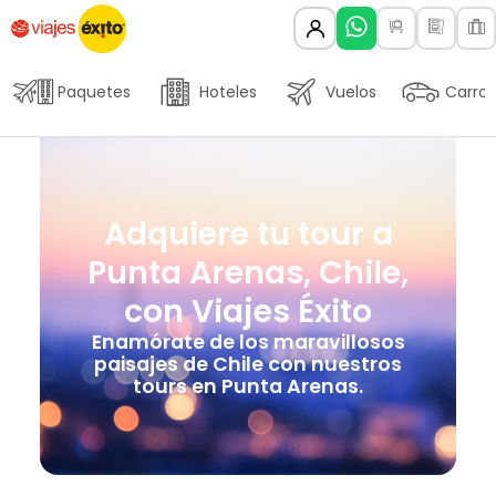
Paquetes
Hoteles
Vuelos
Carros
Adquiere tu tour a
Punta Arenas, Chile,
con Viajes Éxito
Enamórate de los maravillosos
paisajes de Chile con nuestros
tours en Punta Arenas.