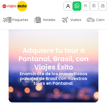
Paquetes
Hoteles
Vuelos
Carros
Adquiere tu tour a
Pantanal, Brasil, con
Viajes Éxito
Enamórate de los maravillosos
paisajes de Brasil con nuestros
tours en Pantanal.