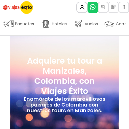
Paquetes
Hoteles
Vuelos
Carros
Adquiere tu tour a
Manizales,
Colombia, con
Viajes Éxito
Enamórate de los maravillosos
paisajes de Colombia con
nuestros tours en Manizales.