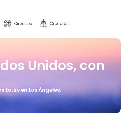
Circuitos
Cruceros
ados Unidos, con
s tours en Los Ángeles.