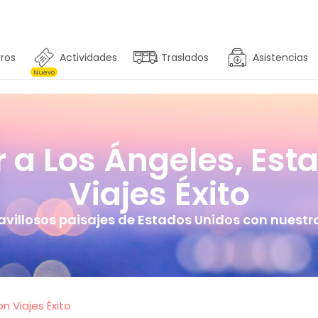
ros
Actividades
Traslados
Asistencias
Nuevo
r a Los Ángeles, Est
Viajes Éxito
illosos paisajes de Estados Unidos con nuestro
n Viajes Éxito