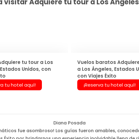
visitar Adquiere tu tour a Los Ángeles,
dquiere tu tour a Los
Vuelos baratos Adquiere
 Estados Unidos, con
a Los Ángeles, Estados U
ito
con Viajes Éxito
a tu hotel aquí!
¡Reserva tu hotel aquí!
Diana Posada
 temáticos fue asombroso! Los guías fueron amables, conoced
s Éxito por brindarnos una experiencia inolvidable llena de r