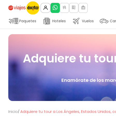
Paquetes
Hoteles
Vuelos
Car
Adquiere tu tou
Enamórate de los marav
Inicio
Adquiere tu tour a Los Ángeles, Estados Unidos, co