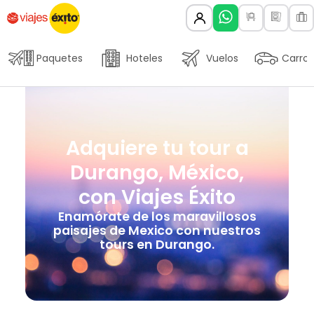
Paquetes
Hoteles
Vuelos
Carros
Adquiere tu tour a
Durango, México,
con Viajes Éxito
Enamórate de los maravillosos
paisajes de Mexico con nuestros
tours en Durango.