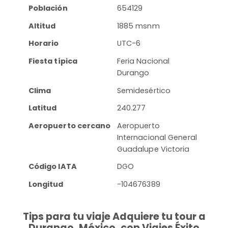
Población
654129
Altitud
1885 msnm
Horario
UTC-6
Fiesta típica
Feria Nacional
Durango
Clima
Semidesértico
Latitud
240.277
Aeropuerto cercano
Aeropuerto
Internacional General
Guadalupe Victoria
Código IATA
DGO
Longitud
-104676389
Tips para tu viaje Adquiere tu tour a
Durango, México, con Viajes Éxito