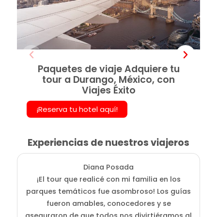
Paquetes de viaje Adquiere tu
tour a Durango, México, con
Viajes Éxito
¡Reserva tu hotel aquí!
Experiencias de nuestros viajeros
Diana Posada
¡El tour que realicé con mi familia en los
E
parques temáticos fue asombroso! Los guías
fueron amables, conocedores y se
e
aseguraron de que todos nos divirtiéramos al
g