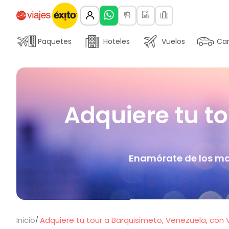
Paquetes
Hoteles
Vuelos
Car
Adquiere tu t
Enamórate de los mar
Inicio
Adquiere tu tour a Barquisimeto, Venezuela, con V