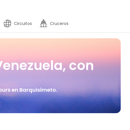
Circuitos
Cruceros
Venezuela, con
ours en Barquisimeto.