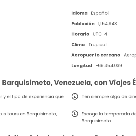
Idioma
Español
Población
1,154,943
Horario
UTC-4
Clima
Tropical
Aeropuerto cercano
Aerop
Longitud
-69.354.039
a Barquisimeto, Venezuela, con Viajes É
r y el tipo de experiencia que
Ten siempre algo de din
us tours en Barquisimeto,
Escoge la temporada de v
Barquisimeto