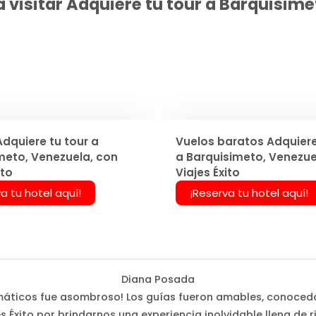
visitar Adquiere tu tour a Barquisimet
Adquiere tu tour a
Vuelos baratos Adquiere
meto, Venezuela, con
a Barquisimeto, Venezue
ito
Viajes Éxito
a tu hotel aquí!
¡Reserva tu hotel aquí!
Diana Posada
 temáticos fue asombroso! Los guías fueron amables, conoced
s Éxito por brindarnos una experiencia inolvidable llena de r