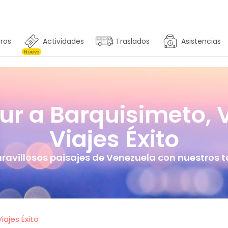
ros
Actividades
Traslados
Asistencias
Nuevo
our a Barquisimeto, 
Viajes Éxito
avillosos paisajes de Venezuela con nuestros t
iajes Éxito