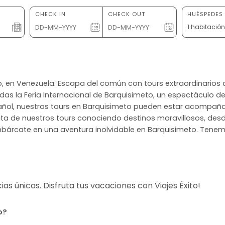
CHECK IN
CHECK OUT
HUÉSPEDES 
1 habitació
eto, en Venezuela. Escapa del común con tours extraordinarios 
rdas la Feria Internacional de Barquisimeto, un espectáculo 
spañol, nuestros tours en Barquisimeto pueden estar acompaña
fruta de nuestros tours conociendo destinos maravillosos,
mbárcate en una aventura inolvidable en Barquisimeto. Tenemo
s únicas. Disfruta tus vacaciones con Viajes Éxito!
o?