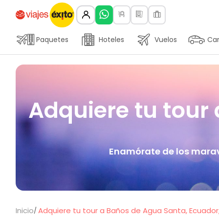
Paquetes
Hoteles
Vuelos
Car
Adquiere tu tour
Enamórate de los maravi
Inicio
Adquiere tu tour a Baños de Agua Santa, Ecuador, 