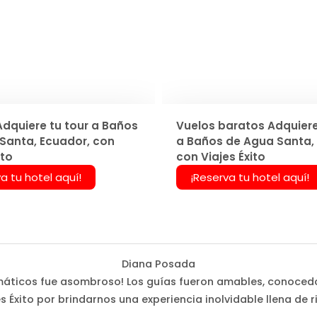
Adquiere tu tour a Baños
Vuelos baratos Adquiere
Santa, Ecuador, con
a Baños de Agua Santa,
ito
con Viajes Éxito
a tu hotel aquí!
¡Reserva tu hotel aquí!
Diana Posada
 temáticos fue asombroso! Los guías fueron amables, conoced
s Éxito por brindarnos una experiencia inolvidable llena de r