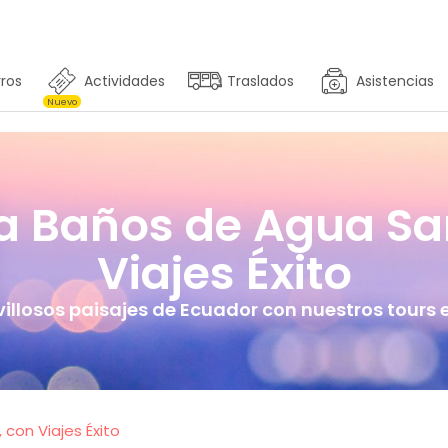
ros
Actividades
Traslados
Asistencias
Nuevo
 a Baños de Agua Sa
Viajes Éxito
llosos paisajes de Ecuador con nuestros tours
con Viajes Éxito