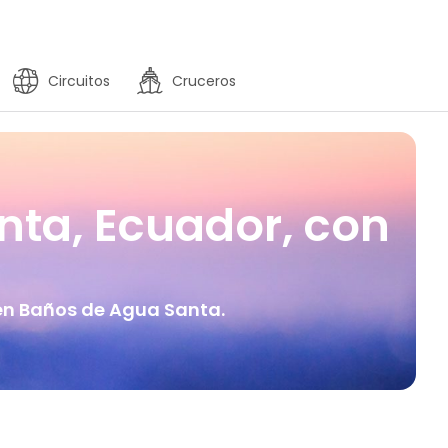
Circuitos
Cruceros
nta, Ecuador, con
 en Baños de Agua Santa.