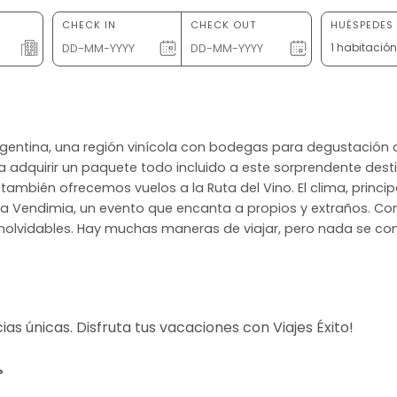
CHECK IN
CHECK OUT
HUÉSPEDES 
1 habitació
, Argentina, una región vinícola con bodegas para degustación
a adquirir un paquete todo incluido a este sorprendente de
y también ofrecemos vuelos a la Ruta del Vino. El clima, princ
e la Vendimia, un evento que encanta a propios y extraños. Con
s inolvidables. Hay muchas maneras de viajar, pero nada se co
s únicas. Disfruta tus vacaciones con Viajes Éxito!
?