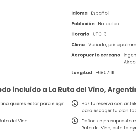
Idioma
Español
Población
No aplica
Horario
UTC-3
Clima
Variado, principalme
Aeropuerto cercano
Ingen
Airpo
Longitud
-68071111
odo incluido a La Ruta del Vino, Argent
ina quieres estar para elegir
Haz tu reserva con ante
para escoger tu plan to
Ruta del Vino
Define un presupuesto 
Ruta del Vino, esto te a