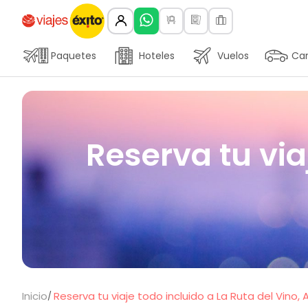
Paquetes
Hoteles
Vuelos
Car
Reserva tu via
Inicio
Reserva tu viaje todo incluido a La Ruta del Vino, 