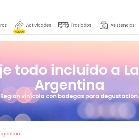
ros
Actividades
Traslados
Asistencias
Nuevo
je todo incluido a La
Argentina
Región vinícola con bodegas para degustación.
Argentina