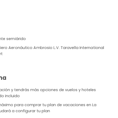
nte semiárido
iero Aeronáutico Ambrosio L.V. Taravella International
rt
ina
lación y tendrás más opciones de vuelos y hoteles
do incluido
máximo para comprar tu plan de vacaciones en La
yudará a configurar tu plan