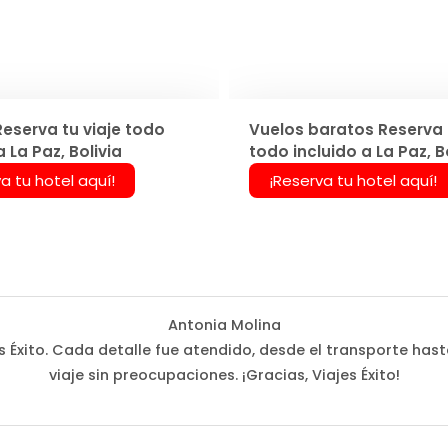
Reserva tu viaje todo
Vuelos baratos Reserva t
a La Paz, Bolivia
todo incluido a La Paz, B
a tu hotel aquí!
¡Reserva tu hotel aquí!
Antonia Molina
Éxito. Cada detalle fue atendido, desde el transporte hast
viaje sin preocupaciones. ¡Gracias, Viajes Éxito!