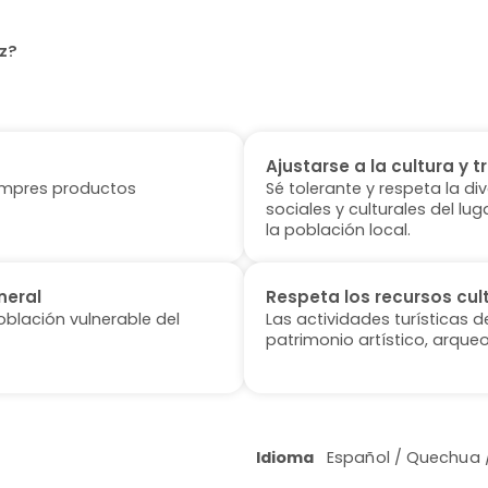
az?
Ajustarse a la cultura y t
 compres productos
Sé tolerante y respeta la di
sociales y culturales del l
la población local.
neral
Respeta los recursos cul
oblación vulnerable del
Las actividades turísticas 
patrimonio artístico, arqueo
Idioma
Español / Quechua