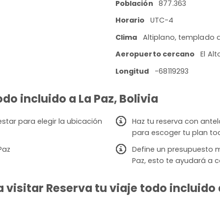
Población
877.363
Horario
UTC-4
Clima
Altiplano, templado a
Aeropuerto cercano
El Al
Longitud
-68119293
odo incluido a La Paz, Bolivia
star para elegir la ubicación
Haz tu reserva con ante
para escoger tu plan to
Paz
Define un presupuesto 
Paz, esto te ayudará a c
isitar Reserva tu viaje todo incluido a