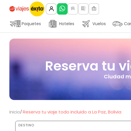
Paquetes
Hoteles
Vuelos
Car
Reserva tu vi
Ciudad má
Inicio
Reserva tu viaje todo incluido a La Paz, Bolivia
DESTINO