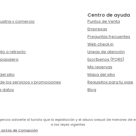
Centro de ayuda
ustria y comercio
Puntos de Venta
Empresas
Preguntas frecuentes
Web check in
to o retracto
Lineas de atención
 pasajero
Escríbenos (PQRS)
Mis reservas
el sitio
Mapa del sitio
de los servicios y promociones
Requisitos para tu viaje
e datos
Blog
a agencia advierte al turista que la explotación y el abuso sexual de menores 
a las leyes vigentes
 actos de Corrupción