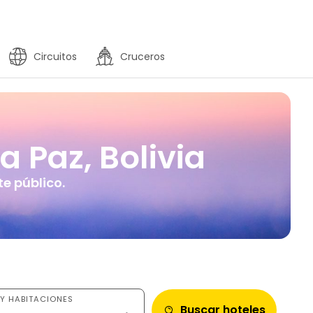
Circuitos
Cruceros
a Paz, Bolivia
e público.
Y HABITACIONES
Buscar hoteles