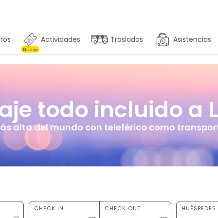
ros
Actividades
Traslados
Asistencias
Nuevo
aje todo incluido a L
s alta del mundo con teleférico como transport
CHECK IN
CHECK OUT
HUÉSPEDES 