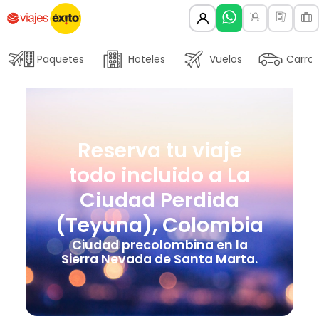
Paquetes
Hoteles
Vuelos
Carros
Reserva tu viaje
todo incluido a La
Ciudad Perdida
(Teyuna), Colombia
Ciudad precolombina en la
Sierra Nevada de Santa Marta.