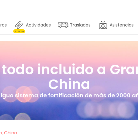
ros
Actividades
Traslados
Asistencias
Nuevo
 todo incluido a Gr
China
iguo sistema de fortificación de más de 2000 a
a, China