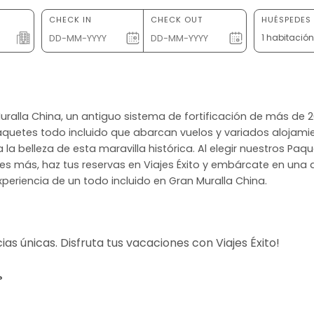
CHECK IN
CHECK OUT
HUÉSPEDES 
1 habitació
 Muralla China, un antiguo sistema de fortificación de más de
aquetes todo incluido que abarcan vuelos y variados alojamien
la belleza de esta maravilla histórica. Al elegir nuestros Paq
 dudes más, haz tus reservas en Viajes Éxito y embárcate en u
eriencia de un todo incluido en Gran Muralla China.
s únicas. Disfruta tus vacaciones con Viajes Éxito!
?