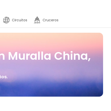
Circuitos
Cruceros
an Muralla China,
ños.