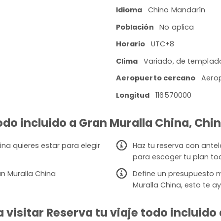
Idioma
Chino Mandarín
Población
No aplica
Horario
UTC+8
Clima
Variado, de templado
Aeropuerto cercano
Aerop
Longitud
116570000
todo incluido a Gran Muralla China, Chi
na quieres estar para elegir
Haz tu reserva con ante
para escoger tu plan to
n Muralla China
Define un presupuesto 
Muralla China, esto te a
visitar Reserva tu viaje todo incluido