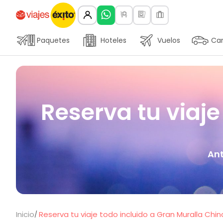
Paquetes
Hoteles
Vuelos
Car
Reserva tu viaje
Ant
Inicio
Reserva tu viaje todo incluido a Gran Muralla Chin