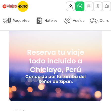
Paquetes
Hoteles
Vuelos
Carros
Reserva tu viaje
todo incluido a
Chiclayo, Perú
Conocido por la tumba del
Señor de Sipán.