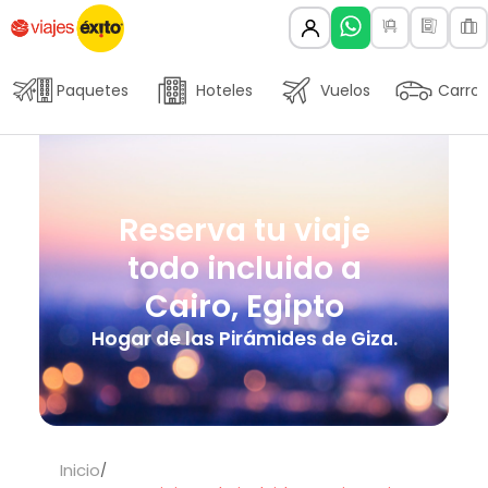
Paquetes
Hoteles
Vuelos
Carros
Reserva tu viaje
todo incluido a
Cairo, Egipto
Hogar de las Pirámides de Giza.
Inicio