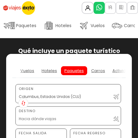
Paquetes
Hoteles
Vuelos
Carros
Qué incluye un paquete turístico
Vuelos
Hoteles
Paquetes
Carros
Actividades
ORIGEN
DESTINO
FECHA SALIDA
FECHA REGRESO