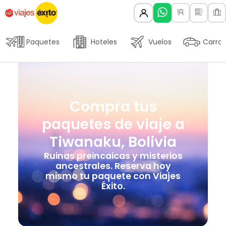
Paquetes
Hoteles
Vuelos
Carros
Compra tus
paquetes de viaje a
Tiwanaku, Bolivia
Ruinas preincaicas y misterios
ancestrales. Reserva hoy
mismo tu paquete con Viajes
Éxito.