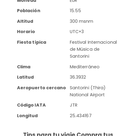
Moneda
EUR
Población
15.55
Altitud
300 msnm
Horario
UTC+3
Fiesta típica
Festival Internacional
de Música de
Santorini
Clima
Mediterráneo
Latitud
36.3932
Aeropuerto cercano
Santorini (Thira)
National Airport
Código IATA
JTR
Longitud
25.434167
Tips para tu viaje Compra tus