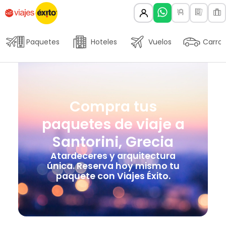
Paquetes
Hoteles
Vuelos
Carros
Compra tus
paquetes de viaje a
Santorini, Grecia
Atardeceres y arquitectura
única. Reserva hoy mismo tu
paquete con Viajes Éxito.