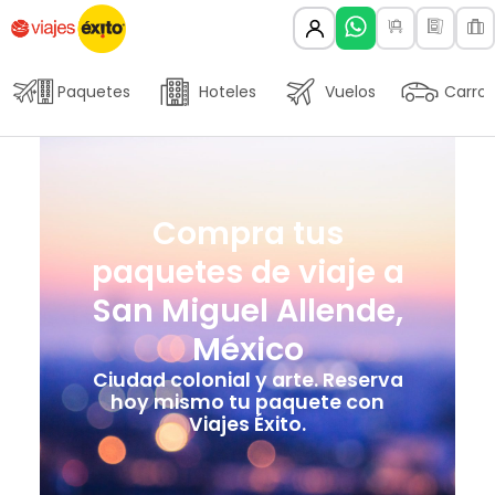
Paquetes
Hoteles
Vuelos
Carros
Compra tus
paquetes de viaje a
San Miguel Allende,
México
Ciudad colonial y arte. Reserva
hoy mismo tu paquete con
Viajes Éxito.