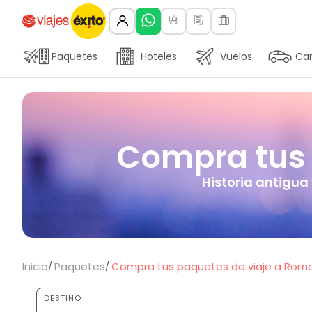
Paquetes
Hoteles
Vuelos
Car
Compra tus 
Historia antigua
Inicio
Paquetes
Compra tus paquetes de viaje a Roma,
DESTINO