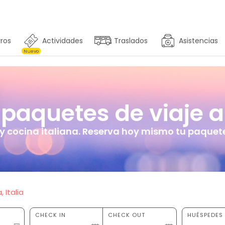
ros
Actividades
Traslados
Asistencias
Nuevo
paquetes de viaje a 
 y cocina italiana. Reserva hoy mismo tu paquete 
 Italia
CHECK IN
CHECK OUT
HUÉSPEDES 