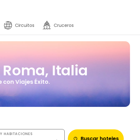
Circuitos
Cruceros
Roma, Italia
con Viajes Éxito.
Y HABITACIONES
Buscar hoteles