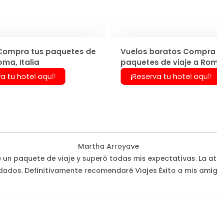
Compra tus paquetes de
Vuelos baratos Compra 
oma, Italia
paquetes de viaje a Roma
a tu hotel aquí!
¡Reserva tu hotel aquí!
Martha Arroyave
é un paquete de viaje y superó todas mis expectativas. La at
dados. Definitivamente recomendaré Viajes Éxito a mis amig