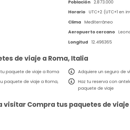
Población
2.873.000
Horario
UTC+2 (UTC+1 en in
Clima
Mediterráneo
Aeropuerto cercano
Leona
Longitud
12.496365
tes de viaje a Roma, Italia
r tu paquete de viaje a Roma
Adquiere un seguro de v
tu paquete de viaje a Roma,
Haz tu reserva con ante
paquete de viaje
 visitar Compra tus paquetes de viaje 