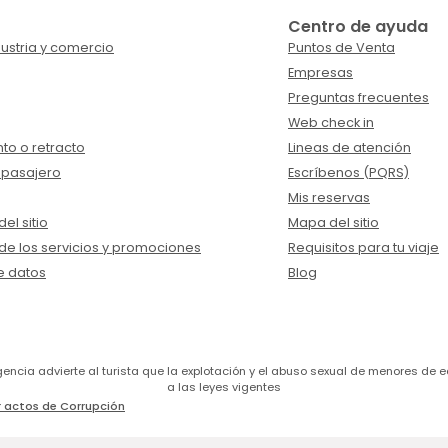
Centro de ayuda
ustria y comercio
Puntos de Venta
Empresas
Preguntas frecuentes
Web check in
to o retracto
Lineas de atención
 pasajero
Escríbenos (PQRS)
Mis reservas
el sitio
Mapa del sitio
de los servicios y promociones
Requisitos para tu viaje
e datos
Blog
a agencia advierte al turista que la explotación y el abuso sexual de menores 
a las leyes vigentes
 actos de Corrupción