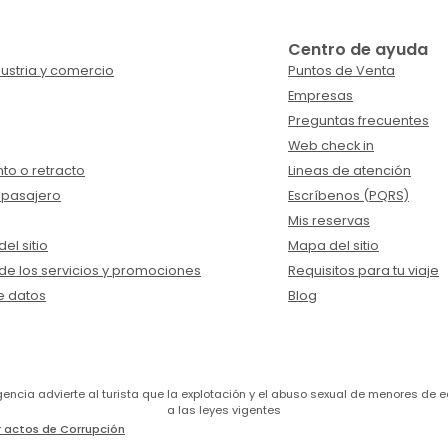
Centro de ayuda
ustria y comercio
Puntos de Venta
Empresas
Preguntas frecuentes
Web check in
to o retracto
Lineas de atención
 pasajero
Escríbenos (PQRS)
Mis reservas
el sitio
Mapa del sitio
de los servicios y promociones
Requisitos para tu viaje
e datos
Blog
a agencia advierte al turista que la explotación y el abuso sexual de menores 
a las leyes vigentes
 actos de Corrupción