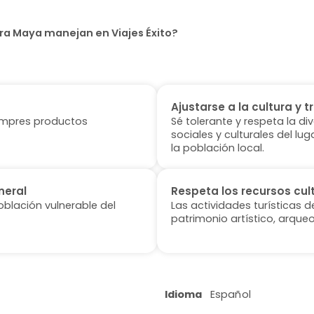
era Maya manejan en Viajes Éxito?
Ajustarse a la cultura y t
 compres productos
Sé tolerante y respeta la di
sociales y culturales del l
la población local.
neral
Respeta los recursos cul
oblación vulnerable del
Las actividades turísticas 
patrimonio artístico, arqueo
Idioma
Español