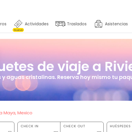
ros
Actividades
Traslados
Asistencias
Nuevo
tes de viaje a Riv
 y aguas cristalinas. Reserva hoy mismo tu paqu
ra Maya, Mexico
CHECK IN
CHECK OUT
HUÉSPEDES 