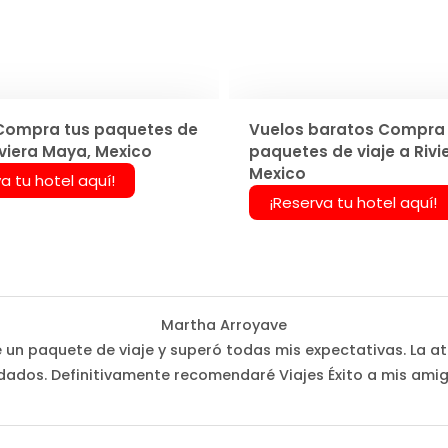
Compra tus paquetes de
Vuelos baratos Compra 
iviera Maya, Mexico
paquetes de viaje a Rivi
Mexico
a tu hotel aquí!
¡Reserva tu hotel aquí!
Martha Arroyave
é un paquete de viaje y superó todas mis expectativas. La at
dados. Definitivamente recomendaré Viajes Éxito a mis amig