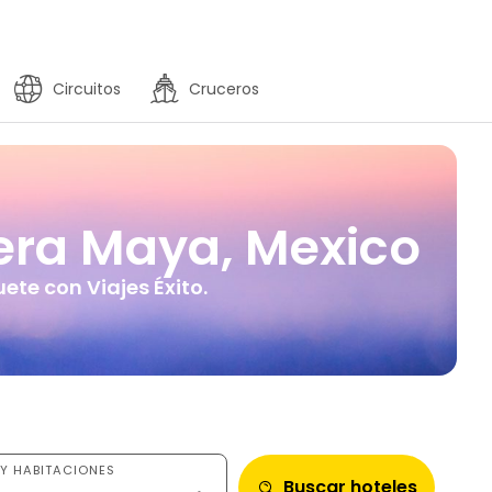
Circuitos
Cruceros
iera Maya, Mexico
ete con Viajes Éxito.
Y HABITACIONES
Buscar hoteles