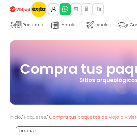
Paquetes
Hoteles
Vuelos
Car
Compra tus paque
Sitios arqueológicos
Inicio
Paquetes
Compra tus paquetes de viaje a Rivie
DESTINO