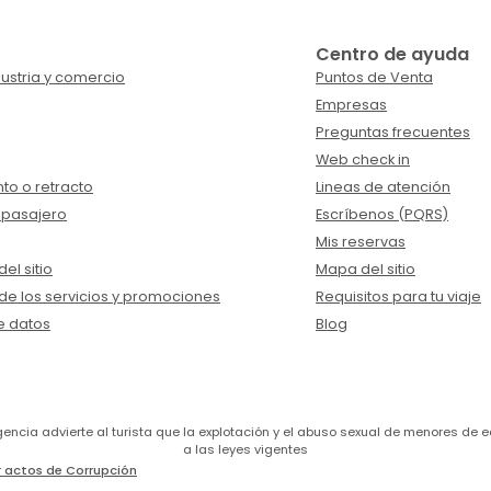
Centro de ayuda
ustria y comercio
Puntos de Venta
Empresas
Preguntas frecuentes
Web check in
to o retracto
Lineas de atención
 pasajero
Escríbenos (PQRS)
Mis reservas
el sitio
Mapa del sitio
de los servicios y promociones
Requisitos para tu viaje
e datos
Blog
a agencia advierte al turista que la explotación y el abuso sexual de menores 
a las leyes vigentes
 actos de Corrupción