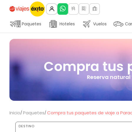
Paquetes
Hoteles
Vuelos
Car
Compra tus p
Reserva natural 
Inicio
Paquetes
Compra tus paquetes de viaje a Parac
DESTINO