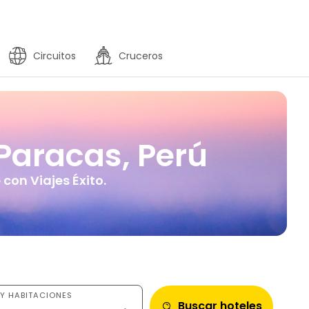
Circuitos
Cruceros
Paracas, Perú
con Viajes Éxito.
Y HABITACIONES
Buscar hoteles