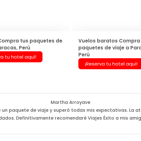
Compra tus paquetes de
Vuelos baratos Compra 
aracas, Perú
paquetes de viaje a Par
Perú
a tu hotel aquí!
¡Reserva tu hotel aquí!
Martha Arroyave
é un paquete de viaje y superó todas mis expectativas. La at
dados. Definitivamente recomendaré Viajes Éxito a mis amig