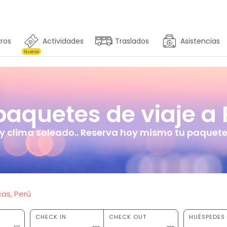
ros
Actividades
Traslados
Asistencias
Nuevo
aquetes de viaje a 
y clima soleado.. Reserva hoy mismo tu paquete 
as, Perú
CHECK IN
CHECK OUT
HUÉSPEDES 