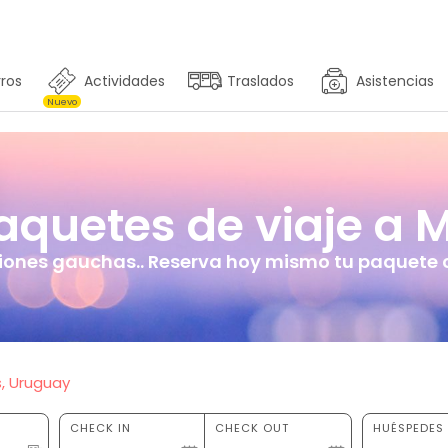
ros
Actividades
Traslados
Asistencias
Nuevo
quetes de viaje a 
ciones gauchas.. Reserva hoy mismo tu paquete c
, Uruguay
CHECK IN
CHECK OUT
HUÉSPEDES 