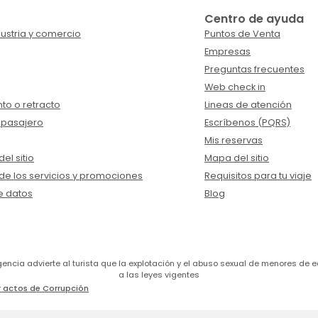
Centro de ayuda
ustria y comercio
Puntos de Venta
Empresas
Preguntas frecuentes
Web check in
to o retracto
Lineas de atención
 pasajero
Escríbenos (PQRS)
Mis reservas
el sitio
Mapa del sitio
de los servicios y promociones
Requisitos para tu viaje
e datos
Blog
a agencia advierte al turista que la explotación y el abuso sexual de menores 
a las leyes vigentes
 actos de Corrupción