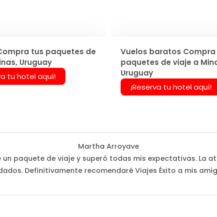
Compra tus paquetes de
Vuelos baratos Compra 
Minas, Uruguay
paquetes de viaje a Min
Uruguay
a tu hotel aquí!
¡Reserva tu hotel aquí!
Martha Arroyave
é un paquete de viaje y superó todas mis expectativas. La at
dados. Definitivamente recomendaré Viajes Éxito a mis amig