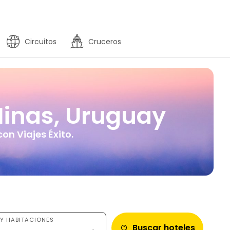
Circuitos
Cruceros
Minas, Uruguay
on Viajes Éxito.
Y HABITACIONES
Buscar hoteles