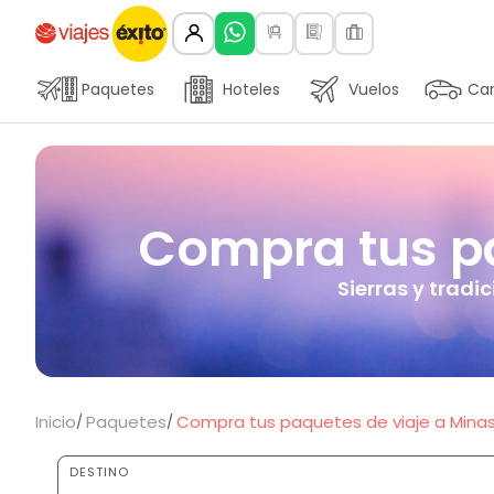
Paquetes
Hoteles
Vuelos
Car
Compra tus pa
Sierras y tradi
Inicio
Paquetes
Compra tus paquetes de viaje a Minas
DESTINO