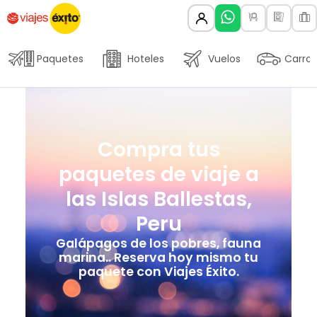
Paquetes
Hoteles
Vuelos
Carros
Compra tus
paquetes de viaje a
las Islas Ballestas,
Peru
Galápagos de los pobres, fauna
marina.. Reserva hoy mismo tu
paquete con Viajes Éxito.