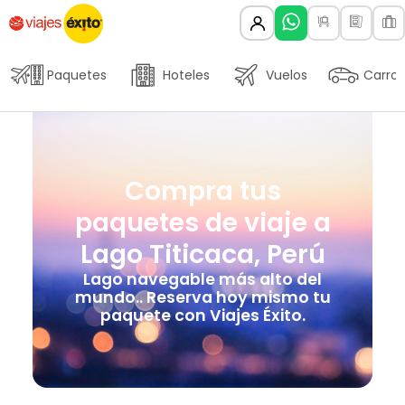
Paquetes
Hoteles
Vuelos
Carros
Compra tus
paquetes de viaje a
Lago Titicaca, Perú
Lago navegable más alto del
mundo.. Reserva hoy mismo tu
paquete con Viajes Éxito.