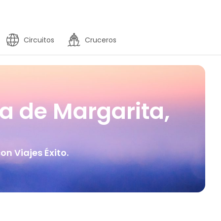
Circuitos
Cruceros
a de Margarita,
n Viajes Éxito.