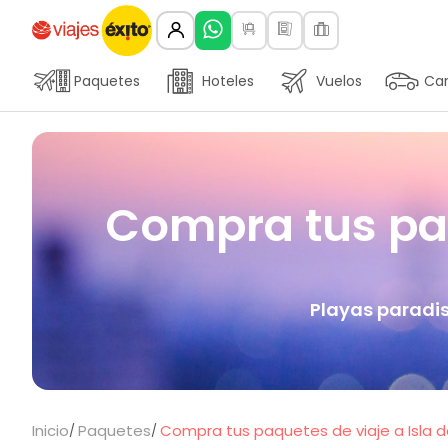
Paquetes
Hoteles
Vuelos
Car
Compra tus paq
Playas paradis
Inicio
Paquetes
Compra tus paquetes de viaje a Isla d