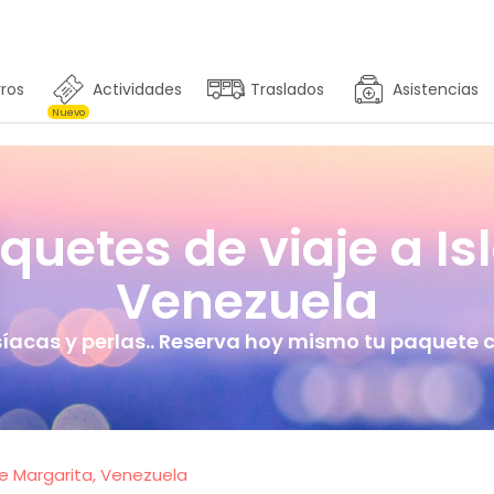
ros
Actividades
Traslados
Asistencias
Nuevo
uetes de viaje a Isl
Venezuela
íacas y perlas.. Reserva hoy mismo tu paquete co
e Margarita, Venezuela