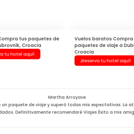
Compra tus paquetes de
Vuelos baratos Compra 
ubrovnik, Croacia
paquetes de viaje a Dub
Croacia
a tu hotel aquí!
¡Reserva tu hotel aquí!
Martha Arroyave
é un paquete de viaje y superó todas mis expectativas. La at
dados. Definitivamente recomendaré Viajes Éxito a mis amig