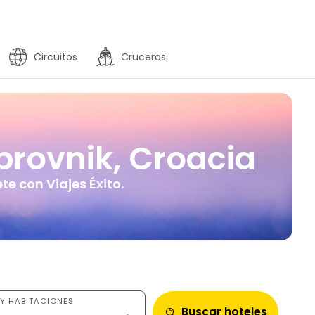
Circuitos
Cruceros
brovnik, Croacia
e con Viajes Éxito.
Y HABITACIONES
Buscar hoteles