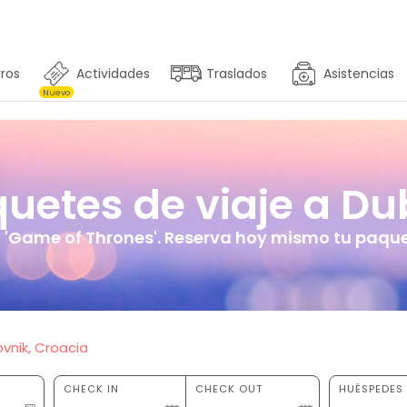
ros
Actividades
Traslados
Asistencias
Nuevo
etes de viaje a Du
, 'Game of Thrones'. Reserva hoy mismo tu paquet
vnik, Croacia
CHECK IN
CHECK OUT
HUÉSPEDES 