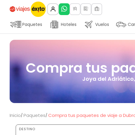
Paquetes
Hoteles
Vuelos
Car
Compra tus paqu
Joya del Adriático
Inicio
Paquetes
Compra tus paquetes de viaje a Dubro
DESTINO