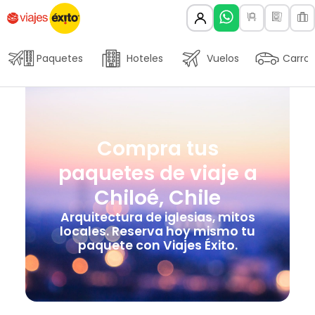
Paquetes
Hoteles
Vuelos
Carros
Compra tus
paquetes de viaje a
Chiloé, Chile
Arquitectura de iglesias, mitos
locales. Reserva hoy mismo tu
paquete con Viajes Éxito.