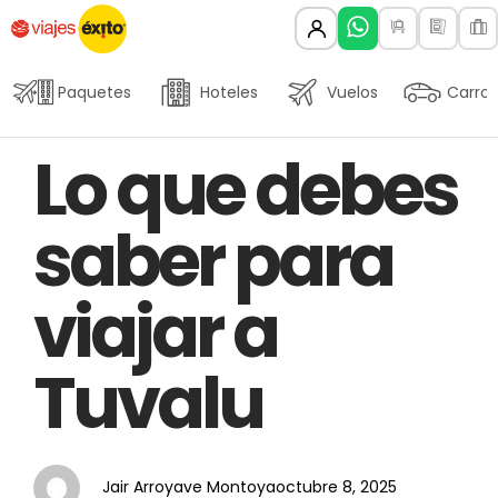
Paquetes
Hoteles
Vuelos
Carros
Author
Published
PUBLISHED
Lo que debes
on:
IN:
saber para
viajar a
Tuvalu
Jair Arroyave Montoya
octubre 8, 2025