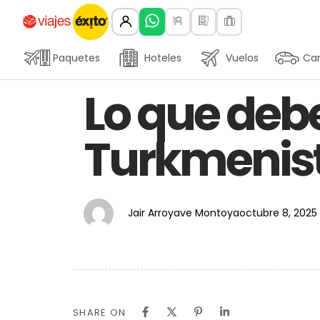
Paquetes
Hoteles
Vuelos
Car
Author
Published
PUBLISHED
Lo que debe
on:
IN:
Turkmenis
Jair Arroyave Montoya
octubre 8, 2025
SHARE ON