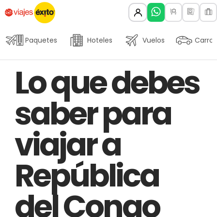
Paquetes
Hoteles
Vuelos
Carros
Author
Published
PUBLISHED
Lo que debes
on:
IN:
saber para
viajar a
República
del Congo