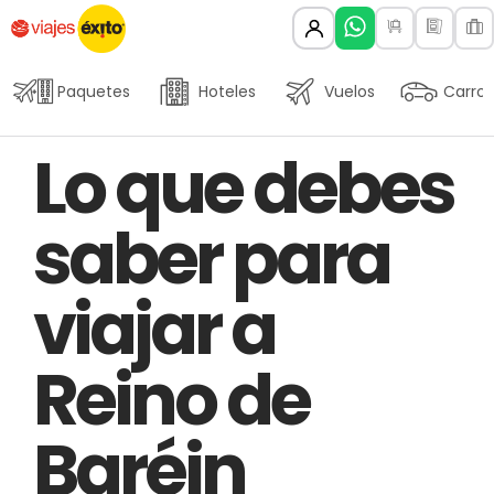
Paquetes
Hoteles
Vuelos
Carros
Author
Published
PUBLISHED
Lo que debes
on:
IN:
saber para
viajar a
Reino de
Baréin