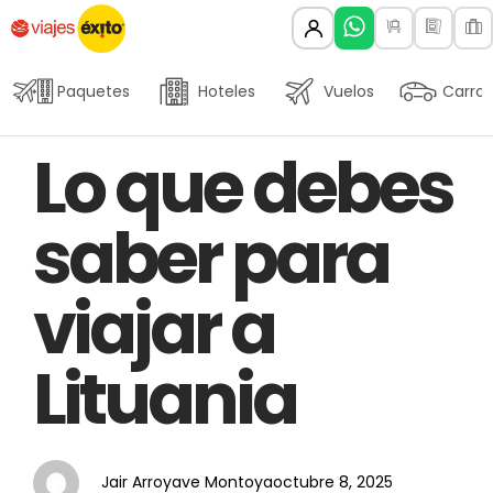
Paquetes
Hoteles
Vuelos
Carros
Author
Published
PUBLISHED
Lo que debes
on:
IN:
saber para
viajar a
Lituania
Jair Arroyave Montoya
octubre 8, 2025