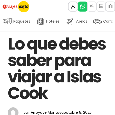
Paquetes
Hoteles
Vuelos
Carros
Author
Published
PUBLISHED
Lo que debes
on:
IN:
saber para
viajar a Islas
Cook
Jair Arroyave Montoya
octubre 8, 2025