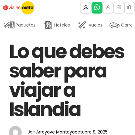
Paquetes
Hoteles
Vuelos
Carros
Author
Published
PUBLISHED
Lo que debes
on:
IN:
saber para
viajar a
Islandia
Jair Arroyave Montoya
octubre 8, 2025