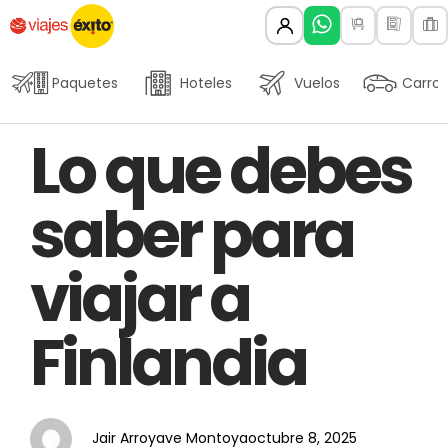
Paquetes
Hoteles
Vuelos
Carros
Author
Published
PUBLISHED
Lo que debes
on:
IN:
saber para
viajar a
Finlandia
Jair Arroyave Montoya
octubre 8, 2025